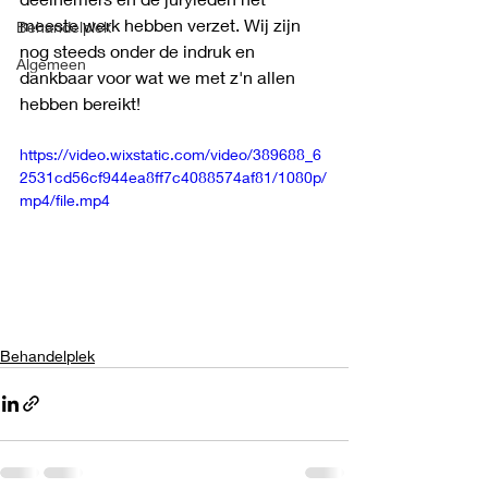
meeste werk hebben verzet. Wij zijn 
Behandelplek
nog steeds onder de indruk en 
Algemeen
dankbaar voor wat we met z'n allen 
hebben bereikt!
https://video.wixstatic.com/video/389688_6
2531cd56cf944ea8ff7c4088574af81/1080p/
mp4/file.mp4
Behandelplek