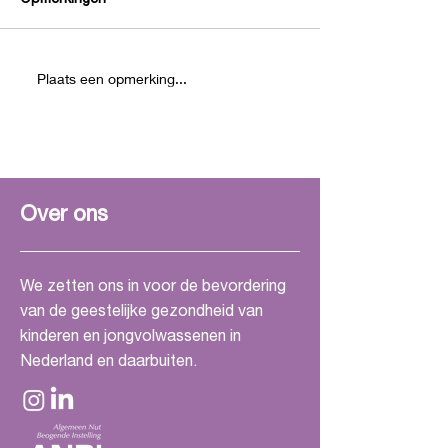
Opmerkingen
Plaats een opmerking...
GGZ oordeelt over eigen
Channah Kruijt 
behandel kamers: er
eerste challenge
moet iets gebeuren.
Over ons
We zetten ons in voor de bevordering
van de geestelijke gezondheid van
kinderen en jongvolwassenen in
Nederland en daarbuiten.