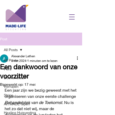
Post
All Posts
Alexander Lethen
All Posts
3 mrt 2024
1 minuten om te lezen
Een dankwoord van onze
Pers
voorzitter
Boekensteun
Bijgewerkt op:
17 mei
Verhalen
Een jaar zijn we bezig geweest met het 
Strips
organiseren van onze eerste challenge 
Behandelplek van de Toekomst. 
Nu is 
Art MADE Open
het zo dat niet wij, maar de 
Healing Huisvesting
deelnemers en de juryleden het 