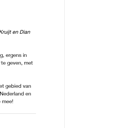
ruijt en Dian 
, ergens in 
 te geven, met 
het gebied van 
 Nederland en 
e mee!