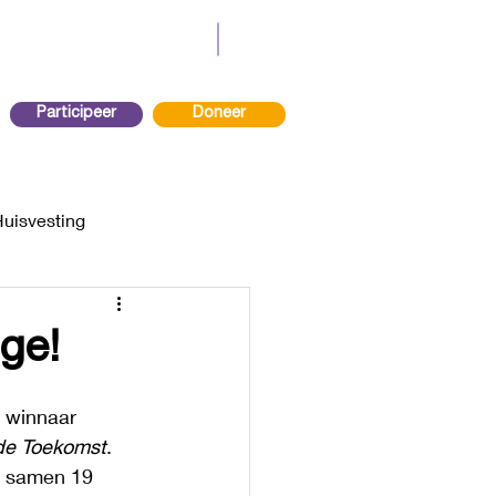
Participeer
Doneer
Huisvesting
ge!
 winnaar 
de Toekomst
. 
d samen 19 