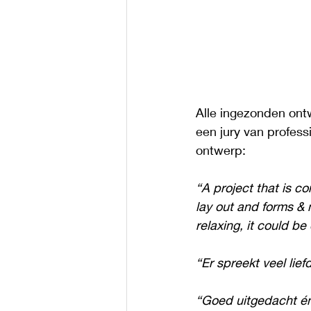
Alle ingezonden ontw
een jury van profess
ontwerp:
“A project that is co
lay out and forms & m
relaxing, it could be
“Er spreekt veel liefd
“Goed uitgedacht én 