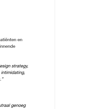
atiënten en 
winnende 
esign strategy, 
 intimidating, 
.”
utraal genoeg 