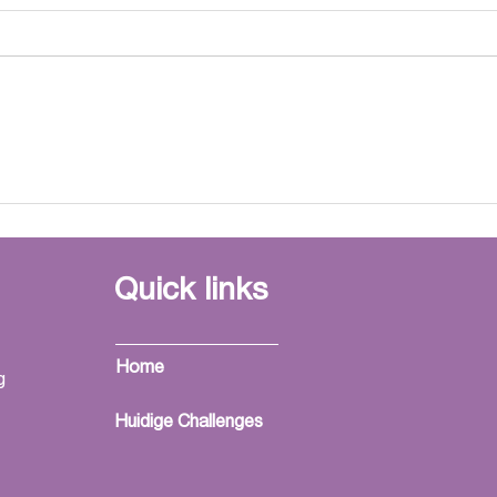
GGZ oordeelt over eigen
Behan
behandel kamers: er moet
in U
iets gebeuren.
Quick links
Home
g
Huidige Challenges