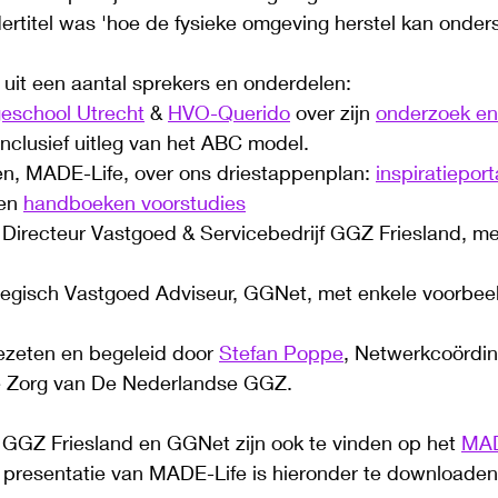
ertitel was 
'hoe de fysieke omgeving herstel kan onder
 uit een aantal sprekers en onderdelen:
eschool Utrecht
 & 
HVO-Querido
 over zijn 
onderzoek en
 inclusief uitleg van het ABC model. 
n, MADE-Life, over ons driestappenplan: 
inspiratieport
en 
handboeken voorstudies
, Directeur Vastgoed & Servicebedrijf GGZ Friesland, me
ategisch Vastgoed Adviseur, GGNet, met enkele voorbee
ezeten en begeleid door 
Stefan Poppe
, Netwerkcoördi
e Zorg van De Nederlandse GGZ. 
GGZ Friesland en GGNet zijn ook te vinden op het 
MAD
 presentatie van MADE-Life is hieronder te downloaden