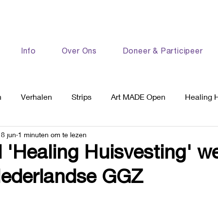
Info
Over Ons
Doneer & Participeer
n
Verhalen
Strips
Art MADE Open
Healing 
18 jun
1 minuten om te lezen
 'Healing Huisvesting' w
Nederlandse GGZ