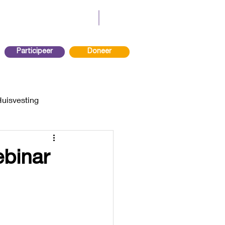
Participeer
Doneer
Huisvesting
ebinar