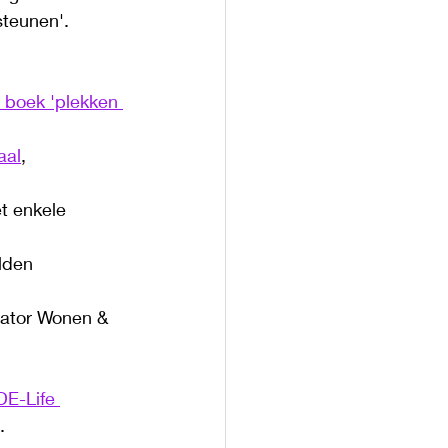
steunen'.
 boek 'plekken 
aal
, 
t enkele 
lden
nator Wonen & 
E-Life 
. 