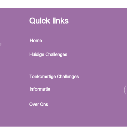
HIC&ART: MADE-Life
stud
presentatie i.s.m. Saxion &
Huis
UTwente
een collectief handboek
Quick links
voor
Home
g
Huidige Challenges
Toekomstige Challenges
Informatie
Over Ons