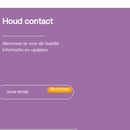
ies voor Healing
vesting. Opmars naar
Houd contact
 de Nederlandse GGZ
Abonneer je voor de laatste
informatie en updates
Abonneer