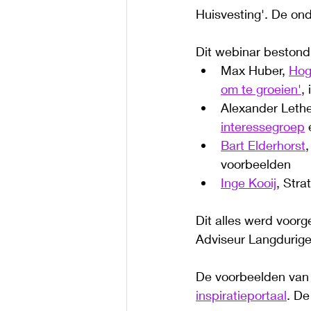
Huisvesting'. De ond
Dit webinar bestond
Max Huber, 
Hog
om te groeien'
,
Alexander Lethe
interessegroep
 
Bart Elderhorst
voorbeelden
Inge Kooij
, Str
Dit alles werd voorg
Adviseur Langdurig
De voorbeelden van 
inspiratieportaal
. De