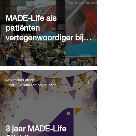
MADE-Life als
patiënten
vertegenwoordiger bij
Congres 'Goed Gebruik
Geneesmiddelen' van
ZonMw
Alexander Lethen
2 mrt
2 minuten om te lezen
3 jaar MADE-Life