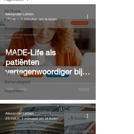
All Posts
Alexander Lethen
Pers
19 jun
1 minuten om te lezen
Boekensteun
Verhalen
Strips
MADE-Life als
Art MADE
Open
patiënten
Healing
vertegenwoordiger bij
Huisvesting
LAREB
Behandelplek
Algemeen
Alexander Lethen
26 mrt
1 minuten om te lezen