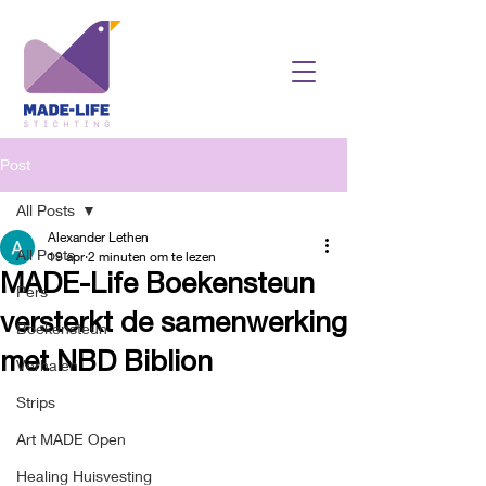
Post
All Posts
Alexander Lethen
All Posts
19 apr
2 minuten om te lezen
MADE-Life Boekensteun
Pers
versterkt de samenwerking
Boekensteun
met NBD Biblion
Verhalen
Strips
Art MADE Open
Healing Huisvesting