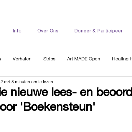
Info
Over Ons
Doneer & Participeer
n
Verhalen
Strips
Art MADE Open
Healing 
22 mrt
3 minuten om te lezen
ie nieuwe lees- en beoord
oor 'Boekensteun'