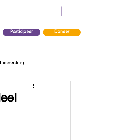
Participeer
Doneer
Huisvesting
eel