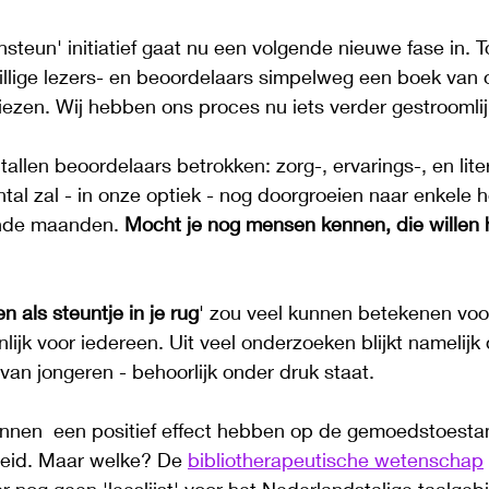
teun' initiatief gaat nu een volgende nieuwe fase in. T
illige lezers- en beoordelaars simpelweg een boek van 
 kiezen. Wij hebben ons proces nu iets verder gestroomli
ntallen beoordelaars betrokken: zorg-, ervarings-, en lite
tal zal - in onze optiek - nog doorgroeien naar enkele
nde maanden. 
Mocht je nog mensen kennen, die willen 
 als steuntje in je rug
' zou veel kunnen betekenen voor
lijk voor iedereen. Uit veel onderzoeken blijkt namelijk
van jongeren - behoorlijk onder druk staat. 
en  een positief effect hebben op de gemoedstoestan
eid. Maar welke? De 
bibliotherapeutische wetenschap