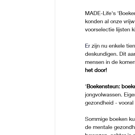
MADE-Life's 'Boekens
konden al onze vrijw
voorselectie lijsten
Er
 zijn nu enkele tie
deskundigen. Dit aan
mensen in de kome
het door! 
'
Boekensteun: boeken
jongvolwassen. Eigen
gezondheid - vooral 
Sommige boeken kunn
de mentale gezondh