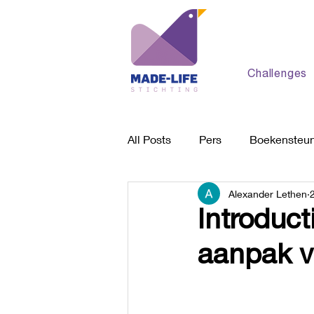
Challenges
All Posts
Pers
Boekensteu
Alexander Lethen
Behandelplek
Algemeen
Introduct
aanpak v