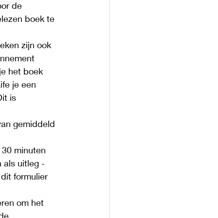
oor de 
lezen boek te 
eken zijn ook 
bonnement 
e het boek 
ife je een 
t is 
van gemiddeld 
- 30 minuten 
als uitleg - 
dit formulier 
eren om het 
de 