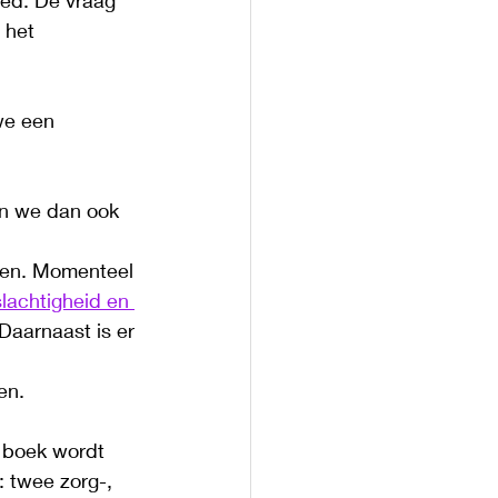
ied. De vraag 
 het 
we een 
en we dan ook 
rden. Momenteel 
lachtigheid en 
 Daarnaast is er 
en. 
 boek wordt 
 twee zorg-, 