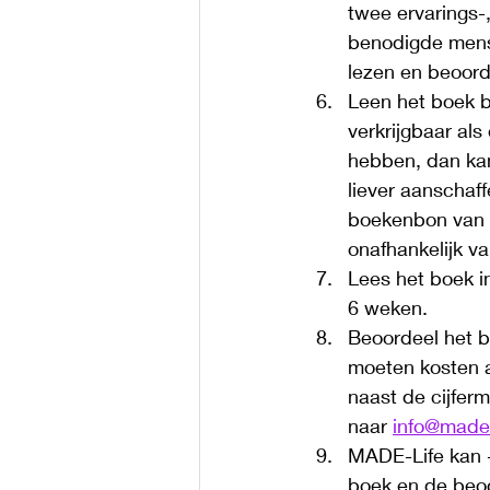
twee ervarings-
benodigde mens
lezen en beoord
Leen het boek bi
verkrijgbaar al
hebben, dan kan 
liever aanschaff
boekenbon van 2
onafhankelijk v
Lees het boek 
6 weken. 
Beoordeel het 
moeten kosten af
naast de cijferm
naar 
info@made-
MADE-Life kan -
boek en de beoo