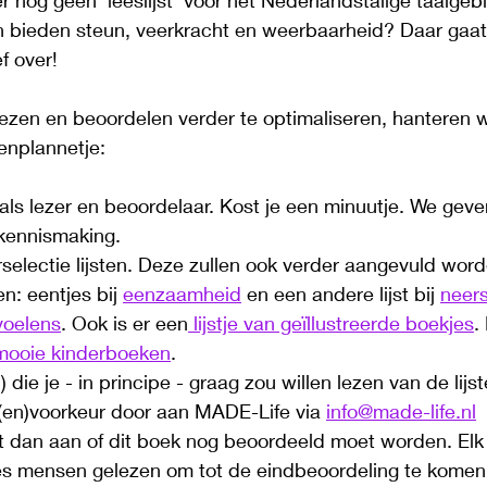
r nog geen 'leeslijst' voor het Nederlandstalige taalgeb
n bieden steun, veerkracht en weerbaarheid? Daar gaat
f over! 
ezen en beoordelen verder te optimaliseren, hanteren 
enplannetje:
 als lezer en beoordelaar. Kost je een minuutje. We gev
 kennismaking.
rselectie lijsten. Deze zullen ook verder aangevuld wo
en: eentjes bij 
eenzaamheid
 en een andere lijst bij 
neers
voelens
. Ook is er een
 lijstje van geïllustreerde boekjes
.
 mooie kinderboeken
. 
 die je - in principe - graag zou willen lezen van de lijst
en)voorkeur door aan MADE-Life via 
info@made-life.nl
 dan aan of dit boek nog beoordeeld moet worden. Elk
es mensen gelezen om tot de eindbeoordeling te komen: