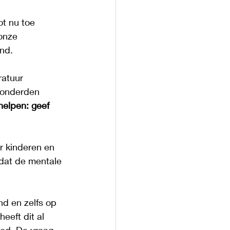
ot nu toe 
onze 
jnd
.
ratuur 
 honderden 
helpen: geef 
 kinderen en  
 dat de mentale 
d en zelfs op 
 heeft dit al 