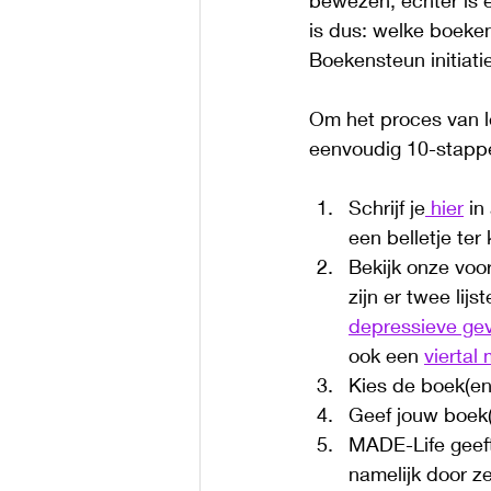
bewezen, echter is e
is dus: welke boeke
Boekensteun initiatie
Om het proces van l
eenvoudig 10-stapp
Schrijf je
 hier
 in
een belletje ter
Bekijk onze voo
zijn er twee lijst
depressieve ge
ook een 
viertal
Kies de boek(en)
Geef jouw boek(
MADE-Life geeft
namelijk door z