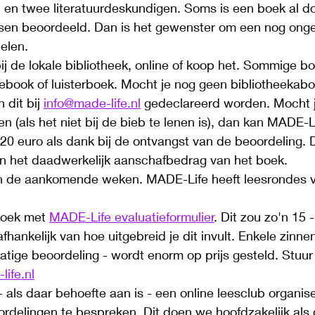
, en twee literatuurdeskundigen. Soms is een boek al d
en beoordeeld. Dan is het gewenster om een nog onge
elen.
j de lokale bibliotheek, online of koop het. Sommige bo
s ebook of luisterboek. Mocht je nog geen bibliotheeka
dit bij 
info@made-life.nl
 gedeclareerd worden. Mocht j
en (als het niet bij de bieb te lenen is), dan kan MADE-L
0 euro als dank bij de ontvangst van de beoordeling. Di
an het daadwerkelijk aanschafbedrag van het boek. 
in de aankomende weken. MADE-Life heeft leesrondes 
boek met 
MADE-Life evaluatieformulier
. Dit zou zo'n 15 
hankelijk van hoe uitgebreid je dit invult. Enkele zinnen 
atige beoordeling - wordt enorm op prijs gesteld. Stuur 
life.nl
 als daar behoefte aan is - een online leesclub organis
rdelingen te bespreken. Dit doen we hoofdzakelijk als 