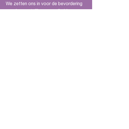
We zetten ons in voor de bevordering
van de geestelijke gezondheid van
kinderen en jongvolwassenen in
Nederland en daarbuiten.
Quick links
Home
Huidige Challenges
Toekomstige Challenges
Informatie