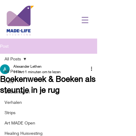
Post
All Posts
Alexander Lethen
All Posts
11 mrt
1 minuten om te lezen
Boekenweek & Boeken als
Pers
steuntje in je rug
Boekensteun
Verhalen
Strips
Art MADE Open
Healing Huisvesting