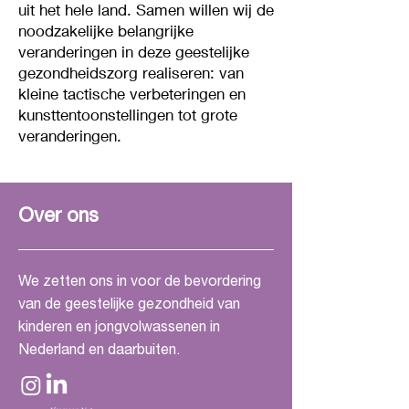
uit het hele land. Samen willen wij de
van geborgenheid is essentieel 
noodzakelijke belangrijke
voor het tot stand brengen van 
veranderingen in deze geestelijke
een ontspannen sfeer. De 
gezondheidszorg realiseren: van
zoektocht naar de perfecte 
kleine tactische verbeteringen en
kunsttentoonstellingen tot grote
uitdrukking van deze woorden 
veranderingen.
leidde me tot de zin "zo vrij als 
een vogel".

Om mijn concept visueel tot 
Over ons
leven te brengen, koos ik voor 
luchtige tinten, vloeiende lijnen en 
We zetten ons in voor de bevordering
subtiele verlichting. Mijn streven 
van de geestelijke gezondheid van
naar een minimalistisch design 
kinderen en jongvolwassenen in
weerspiegelt de eenvoud en 
Nederland en daarbuiten.
helderheid die ik wil overbrengen.
