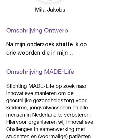
Mila Jakobs
Omschrijving Ontwerp
Na mijn onderzoek stuitte ik op 
drie woorden die in mijn 
gedachten bleven hangen: 
vrijheid, verlossing en een veilig 
Omschrijving MADE-Life
gevoel. Deze woorden waren mijn 
Stichting MADE-Life op zoek naar
inspiratie voor mijn 
innovatieve manieren om de
ontwerpproces. 

geestelijke gezondheidszorg voor
kinderen, jongvolwassenen en alle
Ik vond het belangrijk om een 
mensen in Nederland te verbeteren.
ruimte te creëren waarin mensen 
Hiervoor organiseren wij innovatieve
Challenges in samenwerking met
zich vrij en geborgen voelen, waar 
studenten en (voormalige
) patiënten
ze alles kunnen delen. Dit gevoel 