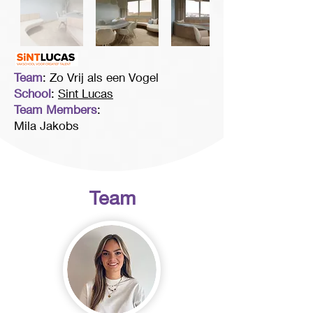
Team
: Zo Vrij als een Vogel
School
:
Sint Lucas
Team Members
:
Mila Jakobs
Team