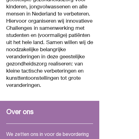
het huidige zorgstelsel kan 
kinderen, jongvolwassenen en alle
verminderen. Door de mens 
mensen in Nederland te verbeteren.
centraal te stellen en de 
Hiervoor organiseren wij innovatieve
Challenges in samenwerking met
behoeften en wensen van de 
studenten en (
voormalige
) patiënten
cliënt te beantwoorden ontstaat 
uit het hele land. Samen willen wij de
er een veilige atmosfeer waar 
noodzakelijke belangrijke
verbinding tussen client, 
veranderingen in deze geestelijke
behandelaar en gelijkgestemden 
gezondheidszorg realiseren: van
kleine tactische verbeteringen en
gefaciliteerd wordt. 

kunsttentoonstellingen tot grote
veranderingen.
Om die verbinding te creëren 
moeten we destigmatiseren, dit 
kunnen we bereiken door een 
Over ons
nieuwe manier van werken te 
introduceren. Door de huidige 
functies binnen de GGZ-
We zetten ons in voor de bevordering
instellingen los te koppelen en te 