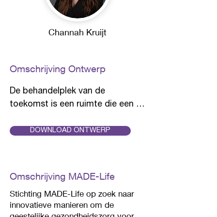
Channah Kruijt
Omschrijving Ontwerp
De behandelplek van de 
toekomst is een ruimte die een 
gevoel van geborgenheid biedt, 
door warm en neutraal kleur en 
DOWNLOAD ONTWERP
materiaalgebruik, en toegankelijk 
is door de mate van transparantie 
die is aangebracht. 

Omschrijving MADE-Life
Stichting MADE-Life op zoek naar
Een laagdrempelige 
innovatieve manieren om de
ontmoetingsplek die de druk op 
geestelijke gezondheidszorg voor