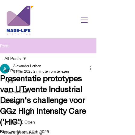
Post
All Posts
Alexander Lethen
All Posts
31 jan 2025
2 minuten om te lezen
Presentatie prototypes
Pers
van UTwente Industrial
Boekensteun
Design's challenge voor
Verhalen
GGz High Intensity Care
Strips
('HIC')
Art MADE Open
Bijgewerkt op:
4 feb 2025
Healing Huisvesting