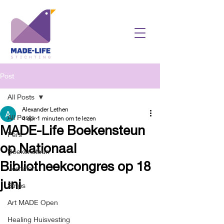
Post
All Posts
Alexander Lethen
All Posts
4 apr
1 minuten om te lezen
MADE-Life Boekensteun
Pers
op Nationaal
Boekensteun
Bibliotheekcongres op 18
Verhalen
juni
Strips
Art MADE Open
Healing Huisvesting