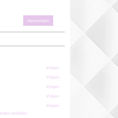
Aanmelden
tiksha Dhote
Volgen
x Talmudo
Volgen
is Zheleznyi
Volgen
ha Kinholkar
Volgen
x Nobles
Volgen
 leden bekijken