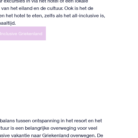
 excursies in via het hotel of een lokale 
 van het eiland en de cultuur. Ook is het de 
het hotel te eten, zelfs als het all-inclusive is, 
aaltijd.
l Inclusive Griekenland
16 weergaven
balans tussen ontspanning in het resort en het 
tuur is een belangrijke overweging voor veel 
clusive vakantie naar Griekenland overwegen. De 