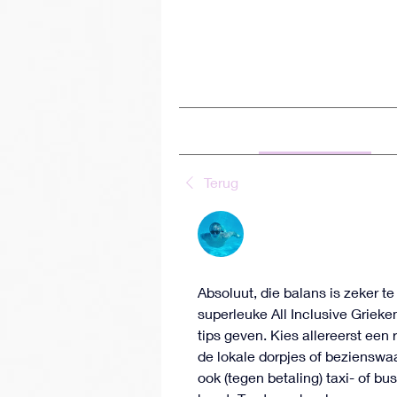
Home
Groepen
GGZ Com
GGZ Community 'Heal
Openbaar
·
16 leden
Over
Discussie
Terug
Ivan Vorobiov
18 juni 2026
Tips voor all-inclusiv
Absoluut, die balans is zeker te
superleuke All Inclusive Griek
tips geven. Kies allereerst een r
de lokale dorpjes of bezienswa
ook (tegen betaling) taxi- of bu