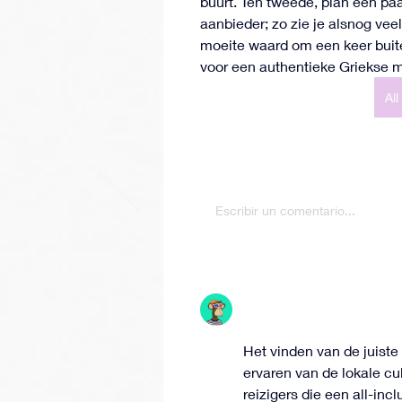
buurt. Ten tweede, plan een paar
aanbieder; zo zie je alsnog veel
moeite waard om een keer buiten 
voor een authentieke Griekse m
Al
0
1 opmerking
Escribir un comentario...
Ordenar según:
Lo más nuevo
Denis Zheleznyi
18 jun
Het vinden van de juiste 
ervaren van de lokale cul
reizigers die een all-in