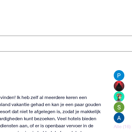
munity 'Healing' Huisvesting
ing' Huisvesting
Media
Bestanden
Leden
leden
Pra
Ale
e reizen Griekenland
Den
 vinden! Ik heb zelf al meerdere keren een 
enland vakantie gehad en kan je een paar gouden 
Sne
esort dat niet te afgelegen is, zodat je makkelijk 
Ale
ardigheden kunt bezoeken. Veel hotels bieden 
sdiensten aan, of er is openbaar vervoer in de 
Alle (16)