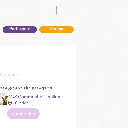
Participeer
Doneer
Zoeken
oorgestelde groepen
GGZ Community 'Healing' Huisvesting
16 leden
Aanmelden