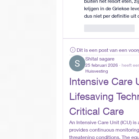
buiten het resort eten, z
krijgen in de Griekse leve
dus niet per definitie uit
Like
Reageren
Dit is een post van een voo
Shital sagare
25 februari 2026
·
heeft een
Huisvesting
Intensive Care 
Lifesaving Techn
Critical Care
An Intensive Care Unit (ICU) is 
provides continuous monitoring
threatening conditions. The equ