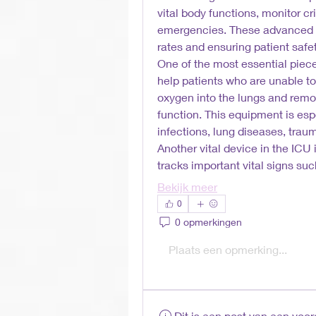
vital body functions, monitor cr
emergencies. These advanced too
rates and ensuring patient safet
One of the most essential piec
help patients who are unable to 
oxygen into the lungs and remov
function. This equipment is espe
infections, lung diseases, traum
Another vital device in the ICU i
tracks important vital signs su
Bekijk meer
0
0 opmerkingen
Plaats een opmerking...
Dit is een post van een voo