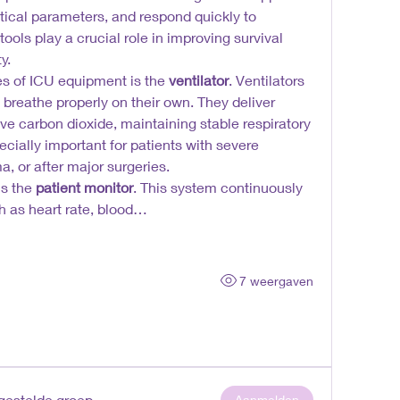
itical parameters, and respond quickly to 
ls play a crucial role in improving survival 
y.
es of ICU equipment is the 
ventilator
. Ventilators 
breathe properly on their own. They deliver 
e carbon dioxide, maintaining stable respiratory 
cially important for patients with severe 
a, or after major surgeries.
s the 
patient monitor
. This system continuously 
ch as heart rate, blood…
7 weergaven
rgestelde groep
Aanmelden