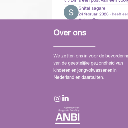
Shital sagare
24 februari 2026
·
heeft een
Huisvesting
Neurovascular Guidewire: Preci
Procedures
Over ons
A neurovascular guidewire is a 
help physicians navigate the int
We zetten ons in voor de bevorderin
and spinal cord during minimall
van de geestelijke gezondheid van
critical role in interventional 
kinderen en jongvolwassenen in
doctors to access blocked or d
Nederland en daarbuiten.
control.
0
0 opmerkingen
Plaats een opmerking...