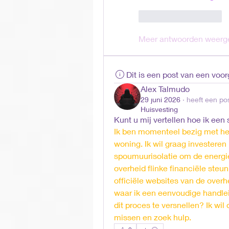
Like
Reageren
Meer antwoorden weerg
Dit is een post van een voo
Alex Talmudo
29 juni 2026
·
heeft een pos
Huisvesting
Kunt u mij vertellen hoe ik een 
Ik ben momenteel bezig met het
woning. Ik wil graag investeren
spoumuurisolatie om de energie
overheid flinke financiële steu
officiële websites van de overh
waar ik een eenvoudige handlei
dit proces te versnellen? Ik wil
missen en zoek hulp.