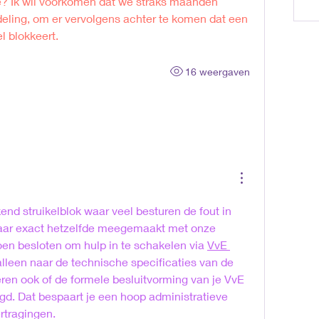
? Ik wil voorkomen dat we straks maanden 
ling, om er vervolgens achter te komen dat een 
l blokkeert.
16 weergaven
nd struikelblok waar veel besturen de fout in 
jaar exact hetzelfde meegemaakt met onze 
oen besloten om hulp in te schakelen via 
VvE 
t alleen naar de technische specificaties van de 
en ook of de formele besluitvorming van je VvE 
legd. Dat bespaart je een hoop administratieve 
ertragingen.