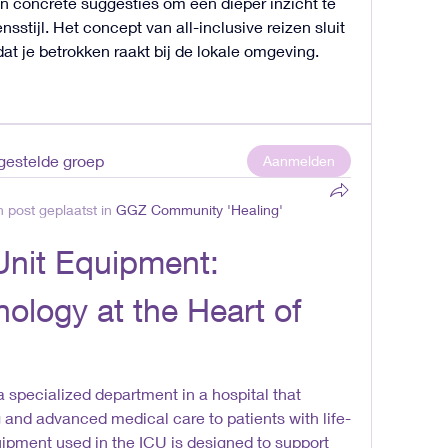
ijn concrete suggesties om een dieper inzicht te 
nsstijl. Het concept van all-inclusive reizen sluit 
 dat je betrokken raakt bij de lokale omgeving.
rgestelde groep
Aanmelden
 post geplaatst in
GGZ Community 'Healing'
Unit Equipment: 
ology at the Heart of 
a specialized department in a hospital that 
 and advanced medical care to patients with life-
ipment used in the ICU is designed to support 