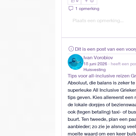
0
1 opmerking
Plaats een opmerking...
Dit is een post van een voo
Ivan Vorobiov
18 juni 2026
·
heeft een pos
Huisvesting
Tips voor all-inclusive reizen G
Absoluut, die balans is zeker te
superleuke All Inclusive Griek
tips geven. Kies allereerst een r
de lokale dorpjes of bezienswa
ook (tegen betaling) taxi- of bu
buurt. Ten tweede, plan een paar
aanbieder; zo zie je alsnog veel
moeite waard om een keer buiten 