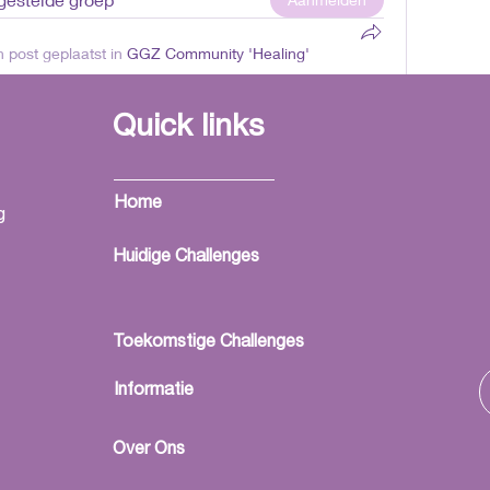
 post geplaatst in
GGZ Community 'Healing'
sion Navigation in Modern Brain and Vascular 
Quick links
highly specialized medical device designed to 
ricate and delicate blood vessels of the brain 
Home
g
y invasive procedures. These guidewires play a 
neurology and neurovascular surgery, allowing 
Huidige Challenges
amaged vessels with exceptional precision and 
Toekomstige Challenges
17 weergaven
Informatie
Over Ons