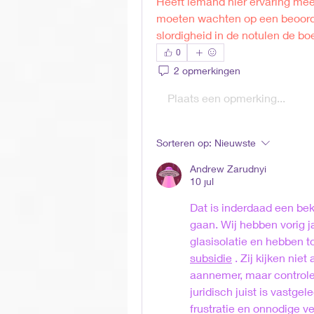
Heeft iemand hier ervaring mee
moeten wachten op een beoorde
slordigheid in de notulen de boe
0
2 opmerkingen
Plaats een opmerking...
Sorteren op:
Nieuwste
Andrew Zarudnyi
10 jul
Dat is inderdaad een beke
gaan. Wij hebben vorig 
glasisolatie en hebben t
subsidie
 . Zij kijken nie
aannemer, maar controler
juridisch juist is vastge
frustratie en onnodige v