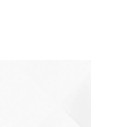
Er is hier nog niets te zien
Zodra dit lid informatie over zichzelf
toevoegt, zie je dat hier.