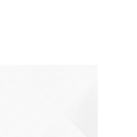
Er is hier nog niets te zien
Zodra dit lid informatie over zichzelf
toevoegt, zie je dat hier.