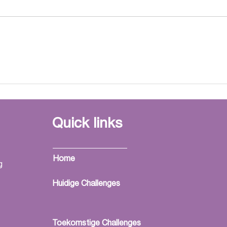
3 jaar MADE-Life Stichting
Een 
Quick links
Home
g
Huidige Challenges
Toekomstige Challenges