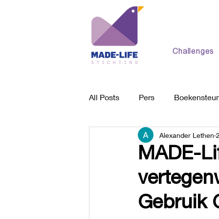
Challenges
All Posts
Pers
Boekensteu
Alexander Lethen
Behandelplek
Algemeen
MADE-Lif
vertegen
Gebruik 