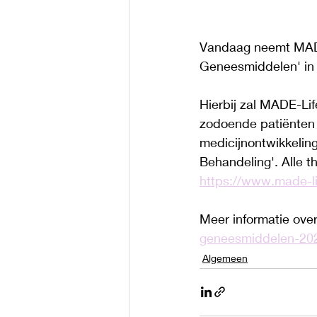
Vandaag neemt MADE
Geneesmiddelen' in
Hierbij zal MADE-Li
zodoende patiënten 
medicijnontwikkeling
Behandeling'. Alle t
https://www.made-li
Meer informatie over
geneesmiddelen-20
Algemeen