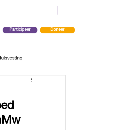
Participeer
Doneer
Huisvesting
oed
onMw