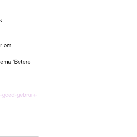
k 
r om 
hema 'Betere 
-goed-gebruik-