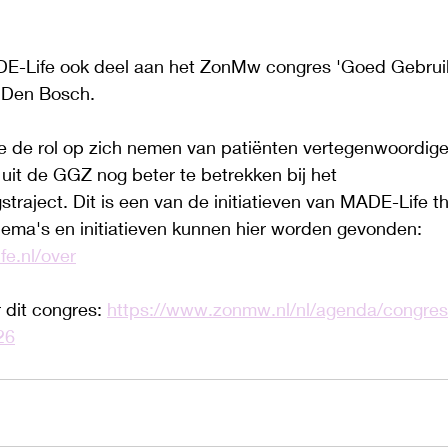
-Life ook deel aan het ZonMw congres 'Goed Gebrui
 Den Bosch. 
fe de rol op zich nemen van patiënten vertegenwoordige
uit de GGZ nog beter te betrekken bij het 
straject. Dit is een van de initiatieven van MADE-Life t
hema's en initiatieven kunnen hier worden gevonden: 
fe.nl/over
 dit congres: 
https://www.zonmw.nl/nl/agenda/congres
26