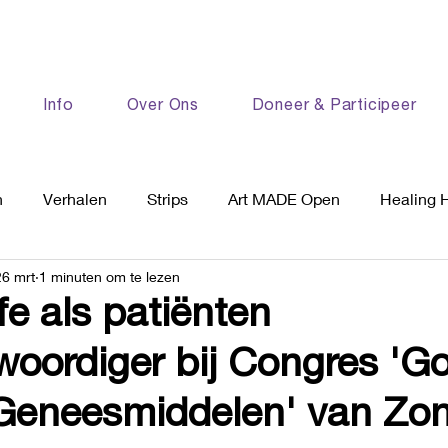
Info
Over Ons
Doneer & Participeer
n
Verhalen
Strips
Art MADE Open
Healing 
26 mrt
1 minuten om te lezen
e als patiënten
woordiger bij Congres 'G
Geneesmiddelen' van Z